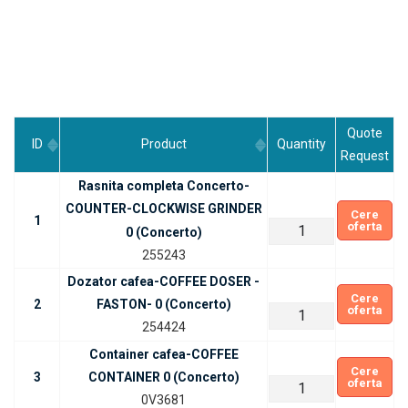
Quote
ID
Product
Quantity
Request
Rasnita completa Concerto-
Cantitate
COUNTER-CLOCKWISE GRINDER
Cere
1
oferta
Rasnita
0 (Concerto)
completa
255243
Concerto-
Dozator cafea-COFFEE DOSER -
Cantitate
COUNTER-
Cere
2
FASTON- 0 (Concerto)
oferta
Dozator
CLOCKWISE
254424
cafea-
GRINDER
Container cafea-COFFEE
COFFEE
Cantitate
0
Cere
3
CONTAINER 0 (Concerto)
DOSER
oferta
Container
(Concerto)
0V3681
-
cafea-