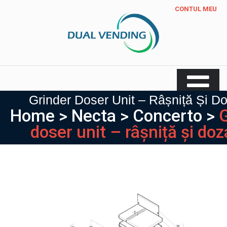
Skip
CONTUL MEU
to
content
Piese automate de cafea
Grinder Doser Unit – Râșniță Și Do
Home
Necta
Concerto
G
doser unit – râșniță și doz